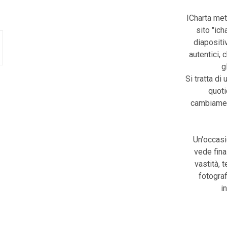
ICharta met
sito "ic
diapositiv
autentici, 
g
Si tratta di 
quoti
cambiament
Un'occasi
vede fina
vastità, 
fotograf
i