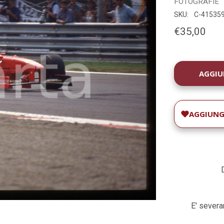
FOTOGRAFIE
SKU:
C-41535
€35,00
DISPONIBILIT
ATTUALE:
AGGIUNGI
E' severam