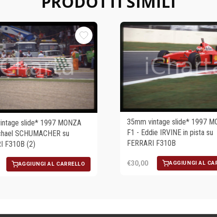
PRODOTTI SIMILI
35mm vintage slide* 1997 
intage slide* 1997 MONZA
F1 - Eddie IRVINE in pista su
ichael SCHUMACHER su
FERRARI F310B
I F310B (2)
€30,00
AGGIUNGI AL CA
AGGIUNGI AL CARRELLO