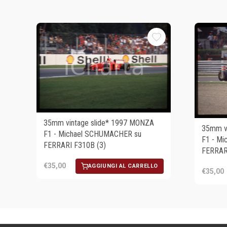
35mm vintage slide* 1997 MONZA
35mm v
F1 - Michael SCHUMACHER su
F1 - M
FERRARI F310B (3)
FERRAR
€35,00
AGGIUNGI AL CARRELLO
€35,00