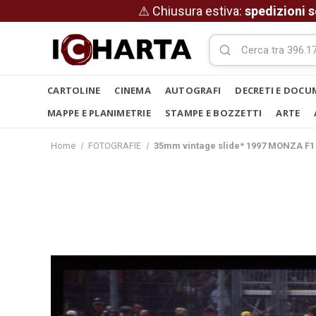
⚠ Chiusura estiva:
spedizioni s
CARTOLINE
CINEMA
AUTOGRAFI
DECRETI E DOCU
MAPPE E PLANIMETRIE
STAMPE E BOZZETTI
ARTE
Home
FOTOGRAFIE
35mm vintage slide* 1997 MONZA F