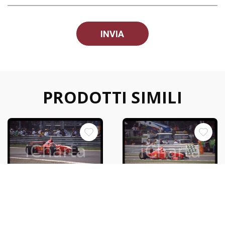
PRODOTTI SIMILI
35mm vintage slide* 1997
35mm vintage slide* 1997
MONZA F1 - Michael
MONZA F1 - Michael
SCHUMACHER su FERRARI
SCHUMACHER su FERRARI
F310B
F310B (2)