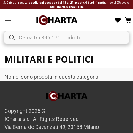
⚠ Chiusura estiva:
spedizioni sospese dal 13 al 24 agosto
. Gli ordini partiranno dal 25 agosto.
Info:
icharta@gmail.com
MILITARI E POLITICI
Non ci sono prodotti in questa categoria.
Copyright 2025 ©
ICharta s.r.l. All Rights Reserved
Via Bernardo Davanzati 49, 20158 Milano