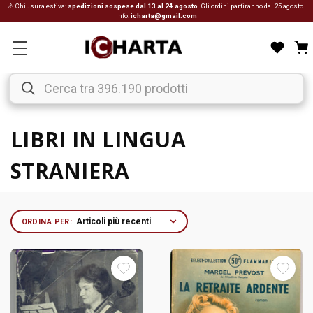
⚠ Chiusura estiva:
spedizioni sospese dal 13 al 24 agosto
. Gli ordini partiranno dal 25 agosto.
Info:
icharta@gmail.com
LIBRI IN LINGUA
STRANIERA
ORDINA PER: