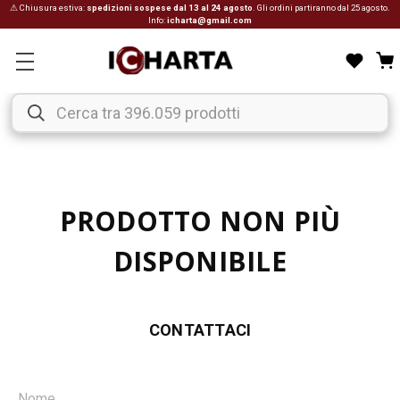
⚠ Chiusura estiva:
spedizioni sospese dal 13 al 24 agosto
. Gli ordini partiranno dal 25 agosto.
Info:
icharta@gmail.com
PRODOTTO NON PIÙ
DISPONIBILE
CONTATTACI
Nome