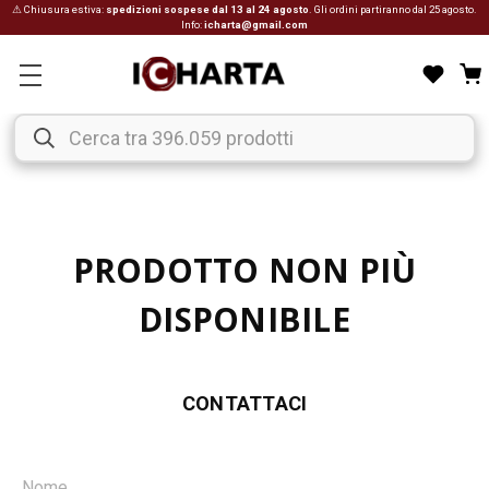
⚠ Chiusura estiva:
spedizioni sospese dal 13 al 24 agosto
. Gli ordini partiranno dal 25 agosto.
Info:
icharta@gmail.com
PRODOTTO NON PIÙ
DISPONIBILE
CONTATTACI
Nome