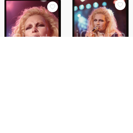
35mm vintage slide** 1988
35mm vintage slide* 1988 Anna
Anna OXA in concerto canta
OXA in concerto canta "Quando
"Quando nasce un amore" (9)
nasce un amore" (7)
€30,00
€30,00