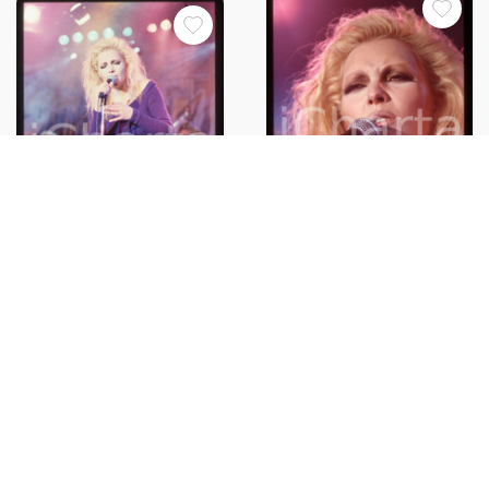
35mm vintage slide* 1988 Anna
35mm vintage slide* 1988 Anna
OXA in concerto canta "Quando
OXA in concerto canta "Quando
nasce un amore" (7)
nasce un amore" (2)
€30,00
€32,00