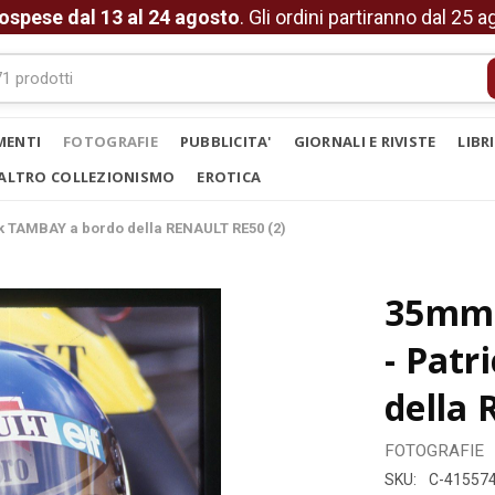
ospese dal 13 al 24 agosto
. Gli ordini partiranno dal 25 
MENTI
FOTOGRAFIE
PUBBLICITA'
GIORNALI E RIVISTE
LIBR
ALTRO COLLEZIONISMO
EROTICA
ck TAMBAY a bordo della RENAULT RE50 (2)
35mm v
- Pat
della 
FOTOGRAFIE
SKU:
C-41557