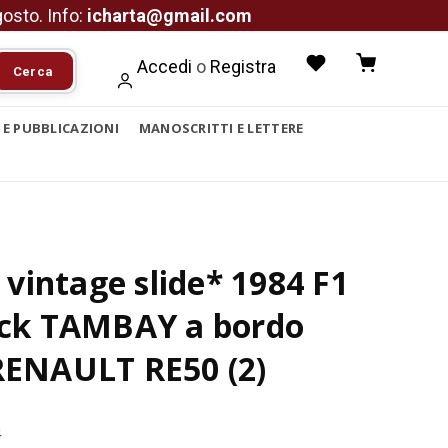
agosto. Info:
icharta@gmail.com
Accedi
o
Registra
Cerca
I E PUBBLICAZIONI
MANOSCRITTI E LETTERE
intage slide* 1984 F1
rick TAMBAY a bordo
RENAULT RE50 (2)
4