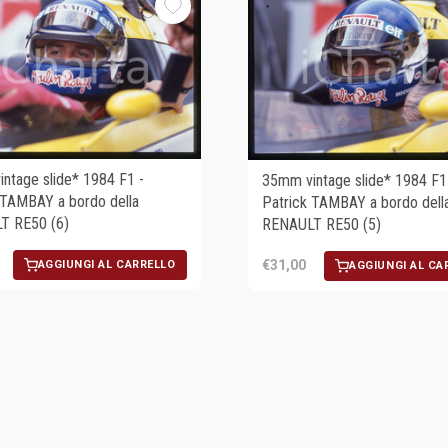
ntage slide* 1984 F1 -
35mm vintage slide* 1984 F1
 TAMBAY a bordo della
Patrick TAMBAY a bordo dell
T RE50 (6)
RENAULT RE50 (5)
€31,00
AGGIUNGI AL CARRELLO
AGGIUNGI AL CA