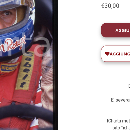
€30,00
DISPONIBILIT
ATTUALE:
AGGIUNGI
E' severam
ICharta met
sito "ic