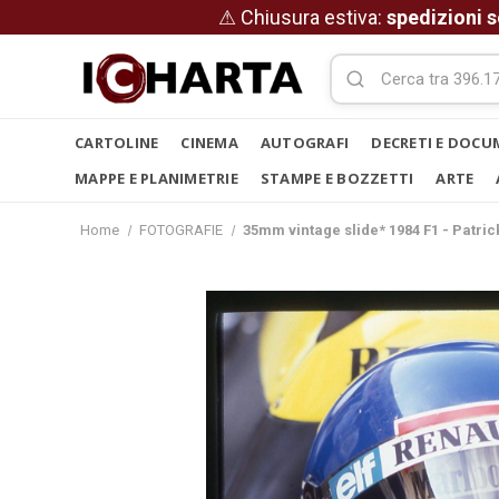
⚠ Chiusura estiva:
spedizioni s
CARTOLINE
CINEMA
AUTOGRAFI
DECRETI E DOCU
MAPPE E PLANIMETRIE
STAMPE E BOZZETTI
ARTE
Home
FOTOGRAFIE
35mm vintage slide* 1984 F1 - Patri