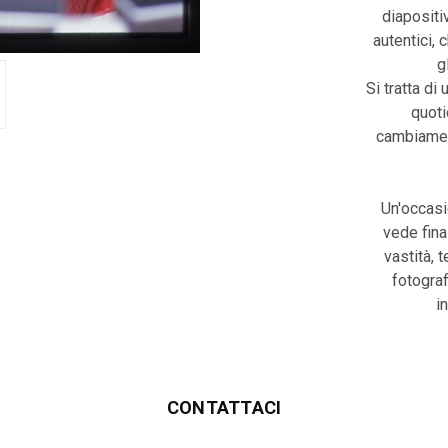
diapositiv
autentici, 
g
Si tratta di 
quoti
cambiament
Un'occasi
vede fina
vastità, 
fotograf
i
CONTATTACI