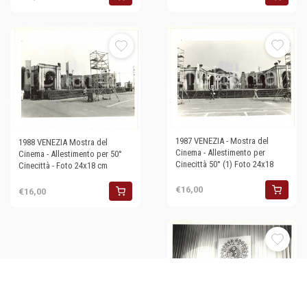
1987 VENEZIA - Mostra del
1988 VENEZIA Mostra del
Cinema - Allestimento per
Cinema - Allestimento per 50°
Cinecittà 50° (1) Foto 24x18
Cinecittà - Foto 24x18 cm
€16,00
€16,00