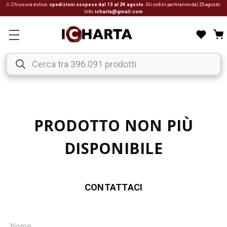
⚠ Chiusura estiva:
spedizioni sospese dal 13 al 24 agosto
. Gli ordini partiranno dal 25 agosto.
Info:
icharta@gmail.com
PRODOTTO NON PIÙ
DISPONIBILE
CONTATTACI
Nome