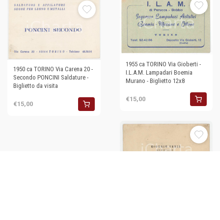
1955 ca TORINO Via Gioberti -
1950 ca TORINO Via Carena 20 -
I.L.A.M. Lampadari Boemia
Secondo PONCINI Saldature -
Murano - Biglietto 12x8
Biglietto da visita
€15,00
€15,00
1950 ca TORINO Via Arquata 13
- Giorgio ENRIA Armaiolo -
Biglietto da visita