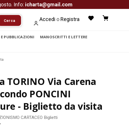
agosto. Info:
icharta@gmail.com
Accedi
o
Registra
Cerca
I E PUBBLICAZIONI
MANOSCRITTI E LETTERE
ita
ca TORINO Via Carena
Secondo PONCINI
ure - Biglietto da visita
ZIONISMO CARTACEO
Biglietti
7