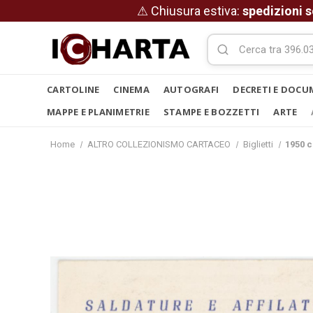
⚠ Chiusura estiva:
spedizioni s
CARTOLINE
CINEMA
AUTOGRAFI
DECRETI E DOCU
MAPPE E PLANIMETRIE
STAMPE E BOZZETTI
ARTE
Home
ALTRO COLLEZIONISMO CARTACEO
Biglietti
1950 c