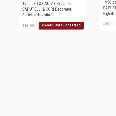
1950 ca
1950 ca TORINO Via Sacchi 20
SAPUTEL
SAPUTELLI & CORI Decoratori -
Bigliett
Biglietto da visita 1
€15,00
€15,00
AGGIUNGI AL CARRELLO