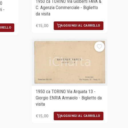
1950 ca TORINO Via Gioberti FAVA &
20
C. Agenzia Commerciale - Biglietto
i -
da visita
€15,00
AGGIUNGI AL CARRELLO
RRELLO
1950 ca TORINO Via Arquata 13 -
Giorgio ENRIA Armaiolo - Biglietto da
visita
€15,00
AGGIUNGI AL CARRELLO