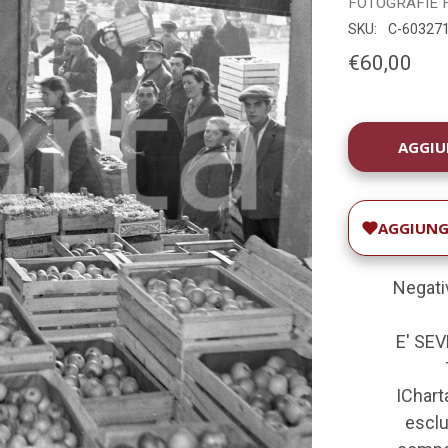
FOTOGRAFIE
SKU:
C-60327
€60,00
DISPONIBILIT
ATTUALE:
AGGIUNGI
Negativ
E' SE
IChart
esclus