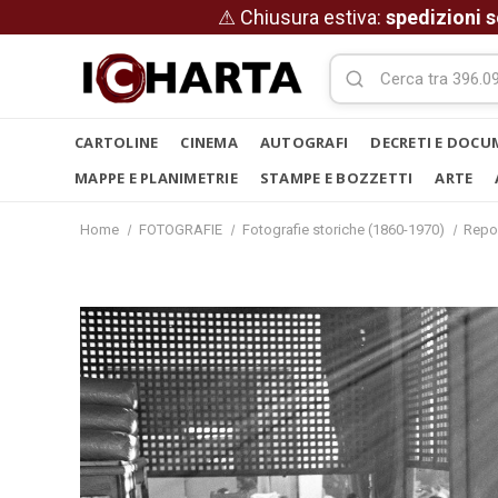
⚠ Chiusura estiva:
spedizioni s
CARTOLINE
CINEMA
AUTOGRAFI
DECRETI E DOCU
MAPPE E PLANIMETRIE
STAMPE E BOZZETTI
ARTE
Home
FOTOGRAFIE
Fotografie storiche (1860-1970)
Repo