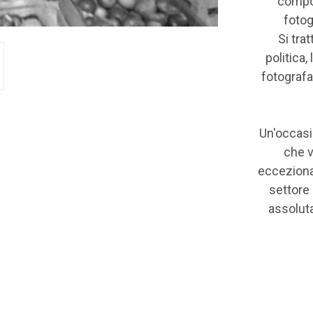
compos
fotogr
Si trat
politica,
fotografa
Un'occasi
che v
eccezional
settore 
assoluta