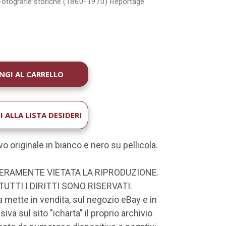
Fotografie storiche (1860-1970)
Reportage
1
À
 ALLA LISTA DESIDERI
o originale in bianco e nero su pellicola.
VERAMENTE VIETATA LA RIPRODUZIONE.
TUTTI I DIRITTI SONO RISERVATI.
a mette in vendita, sul negozio eBay e in
iva sul sito "icharta" il proprio archivio