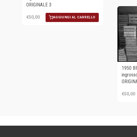
ORIGINALE 3
€50,00
AGGIUNGI AL CARRELLO
1950 B
ingross
ORIGIN
€50,00