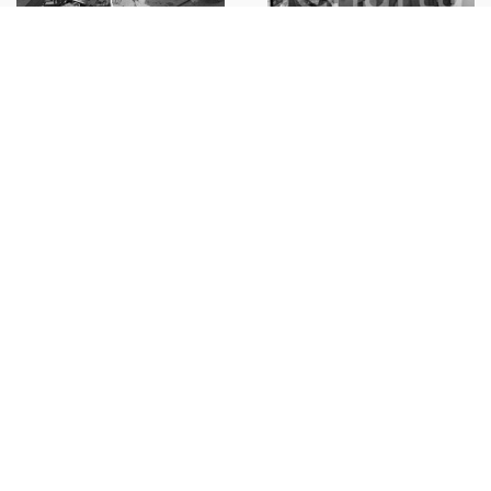
1950 BRESCIA Scene dal
mercato ingrosso ortofrutticolo
NEGATIVO ORIGINALE 14
€100,00
1950 BRESCIA Scene dal
mercato ingrosso ortofrutticolo
NEGATIVO ORIGINALE 2
€43,00
1950 BRESCIA Scene dal
mercato ingrosso ortofrutticolo
NEGATIVO ORIGINALE 19
€50,00