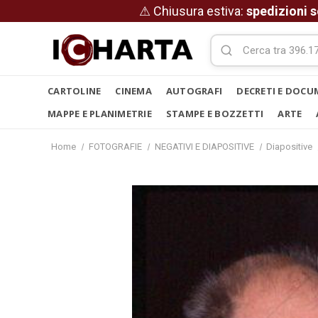
⚠ Chiusura estiva:
spedizioni s
CARTOLINE
CINEMA
AUTOGRAFI
DECRETI E DOCU
MAPPE E PLANIMETRIE
STAMPE E BOZZETTI
ARTE
Home
FOTOGRAFIE
NEGATIVI E DIAPOSITIVE
Diapositive