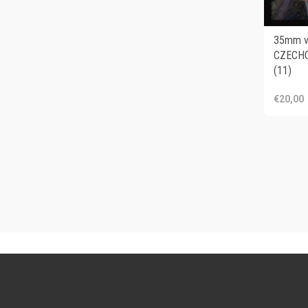
35mm vi
CZECHO
(11)
€20,00