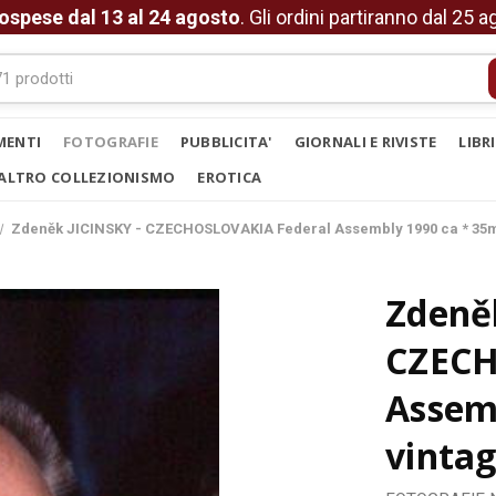
ospese dal 13 al 24 agosto
. Gli ordini partiranno dal 25 
MENTI
FOTOGRAFIE
PUBBLICITA'
GIORNALI E RIVISTE
LIBR
ALTRO COLLEZIONISMO
EROTICA
Zdeněk JICINSKY - CZECHOSLOVAKIA Federal Assembly 1990 ca * 35m
Zdeněk
CZECH
Assem
vintag