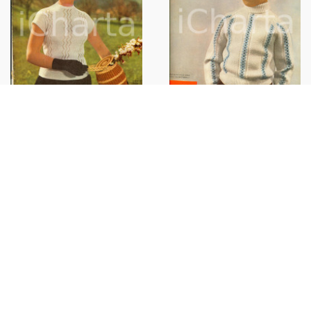
1956 LA DONNA, LA CASA, IL
1956 LA DONNA, LA CASA, IL
BAMBINO Decorare gli orli
BAMBINO Inedite tovaglie
*Rivista anno XXVII nÂ° 2
*Rivista anno XXVII nÂ° 5
€16,00
€30,00