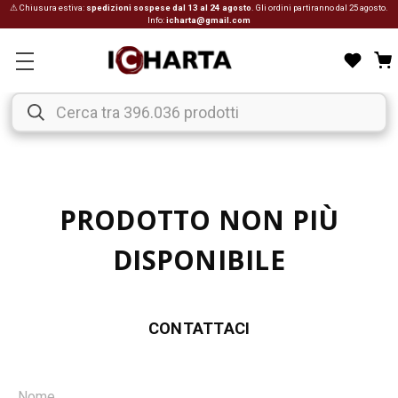
⚠ Chiusura estiva:
spedizioni sospese dal 13 al 24 agosto
. Gli ordini partiranno dal 25 agosto.
Info:
icharta@gmail.com
PRODOTTO NON PIÙ
DISPONIBILE
CONTATTACI
Nome