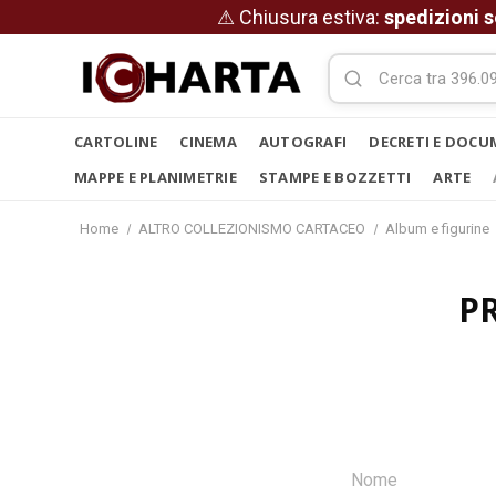
⚠ Chiusura estiva:
spedizioni s
CARTOLINE
CINEMA
AUTOGRAFI
DECRETI E DOCU
MAPPE E PLANIMETRIE
STAMPE E BOZZETTI
ARTE
Home
ALTRO COLLEZIONISMO CARTACEO
Album e figurine
P
Nome