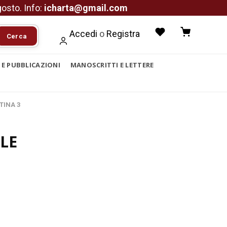
agosto. Info:
icharta@gmail.com
Accedi
o
Registra
Cerca
I E PUBBLICAZIONI
MANOSCRITTI E LETTERE
NTINA 3
LE