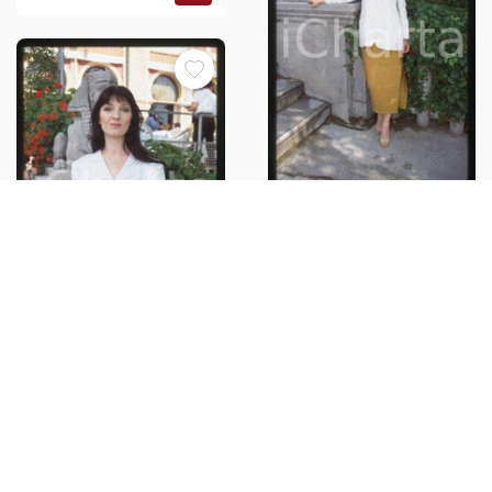
Olimpia CARLISI - VENICE Italian
film actress 1990 ca * 35 mm
vintage slide 18
€24,00
Olimpia CARLISI - VENICE Italian
film actress 1990 ca * 35 mm
vintage slide 10
€22,00