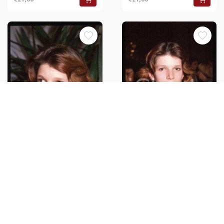
Laura BENSON - CINEMA
Portrait of English actress 1989
Laura BENSON - CINEMA
ca * 35mm vintage slide 3
Portrait of English actress 1989
ca * 35mm vintage slide 6
€21,00
€21,00