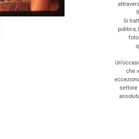
attravers
f
Si trat
politica,
foto
q
Un'occasi
che v
eccezional
settore 
assoluta