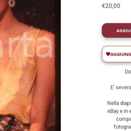
€20,00
DISPONIBILIT
ATTUALE:
AGGIUNGI
Dia
E' severa
Nella diap
eBay e in e
compos
fotograf