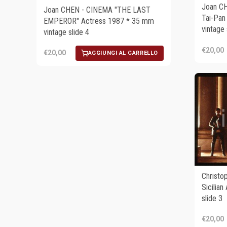
Joan C
Joan CHEN - CINEMA "THE LAST
Tai-Pan
EMPEROR" Actress 1987 * 35 mm
vintage 
vintage slide 4
€20,00
€20,00
AGGIUNGI AL CARRELLO
Christ
Sicilia
slide 3
€20,00