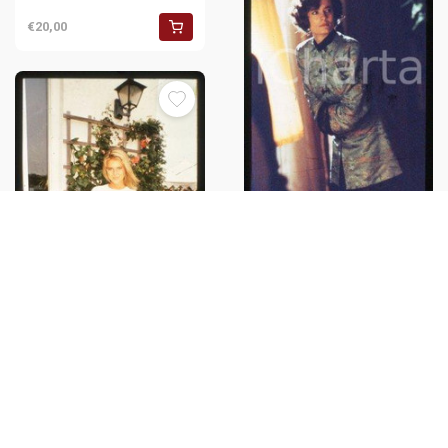
€20,00
Diane SALINGER - CINEMA
"Bird" Actress 1988 * 35 mm
vintage slide 3
€20,00
Catherine OXENBERG - CINEMA
American actress 1988 ca * 35
mm vintage slide 3
€20,00