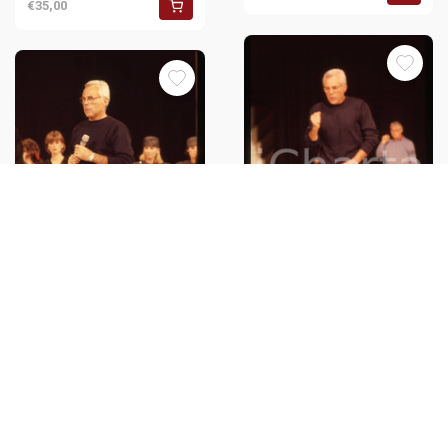
€35,00
Giorgio ARMANI - MODA Sfilata
primavera-estate 1995 ca * 35
Giorgio ARMANI - MODA Sfilata
mm vintage slide 12
primavera-estate 1995 ca * 35
mm vintage slide 18
€36,00
€35,00