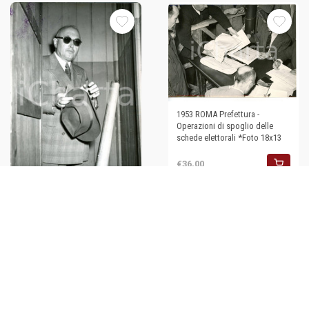
1953 ROMA Prefettura -
Operazioni di spoglio delle
schede elettorali *Foto 18x13
€36,00
1953 ROMA - Elezioni politiche -
L'on. Pietro NENNI alle urne
elettorali *Foto
€40,00