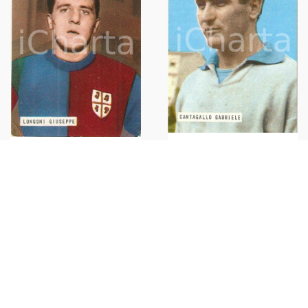
EDIZIONI FOTO CALCIO -
EDIZIONI FOTO CALCIO -
CALCIATORI 1965 1966 Figurina
CALCIATORI 1965 - 1966
Gabriele CANTAGALLO n. 194
Figurina Giuseppe LONGONI
n°41
€16,00
€16,00