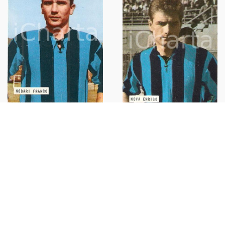
EDIZIONI FOTO CALCIO -
EDIZIONI FOTO CALCIO-
CALCIATORI 1965 - 1966
CALCIATORI 1965 - 1966
Figurina Franco NODARI 2
Figurina Enrico NOVA 11
ATALANTA
ATALANTA
€16,00
€16,00