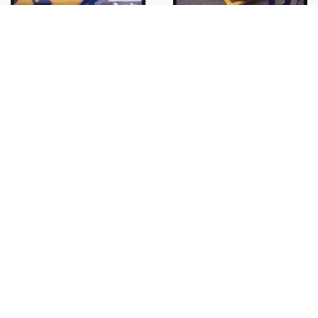
Damon HILL FORMULA1
Damon HILL F1 WILLIAMS-
WILLIAMS-RENAULT Racing
RENAULT FW15C Racing driver
driver 1993 * 35 mm vintage
1993 * 35 mm vintage slide 38
slide 33
€26,00
€26,00
Damon HILL F1 WILLIAMS-
RENAULT FW15C Racing driver
1993 * 35 mm vintage slide 39
€26,00