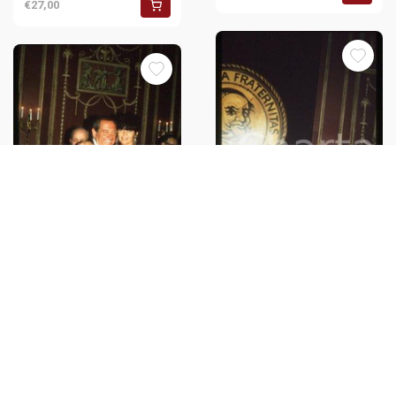
€27,00
Ali MacGRAW - NEW YORK
Friars Club Roast Alan KING
Ali MacGRAW - NEW YORK
1989 * 35 mm vintage slide 8
Friars Club Roast Alan KING
1989 * 35 mm vintage slide 10
€27,00
€27,00