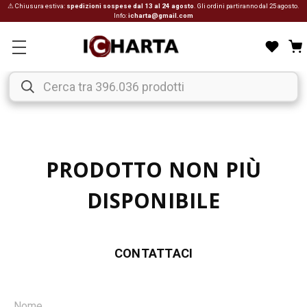
⚠ Chiusura estiva:
spedizioni sospese dal 13 al 24 agosto
. Gli ordini partiranno dal 25 agosto.
Info:
icharta@gmail.com
PRODOTTO NON PIÙ
DISPONIBILE
CONTATTACI
Nome