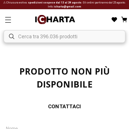
⚠ Chiusura estiva:
spedizioni sospese dal 13 al 24 agosto
. Gli ordini partiranno dal 25 agosto.
Info:
icharta@gmail.com
PRODOTTO NON PIÙ
DISPONIBILE
CONTATTACI
Nome