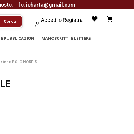
agosto. Info:
icharta@gmail.com
Accedi
o
Registra
Cerca
I E PUBBLICAZIONI
MANOSCRITTI E LETTERE
izione POLO NORD 5
LE