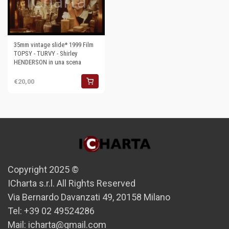
35mm vintage slide* 1999 Film
TOPSY - TURVY - Shirley
HENDERSON in una scena
€20,00
Copyright 2025 ©
ICharta s.r.l. All Rights Reserved
Via Bernardo Davanzati 49, 20158 Milano
Tel: +39 02 49524286
Mail: icharta@gmail.com