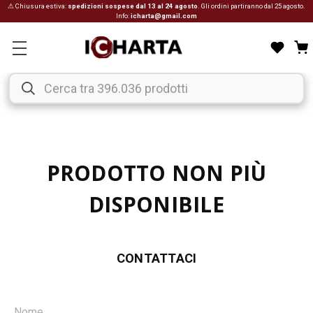
⚠ Chiusura estiva:
spedizioni sospese dal 13 al 24 agosto
. Gli ordini partiranno dal 25 agosto.
Info:
icharta@gmail.com
PRODOTTO NON PIÙ
DISPONIBILE
CONTATTACI
Nome