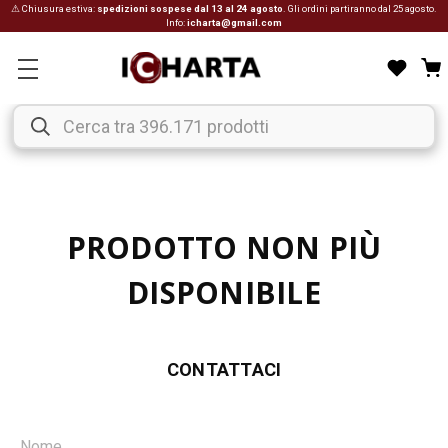
⚠ Chiusura estiva:
spedizioni sospese dal 13 al 24 agosto
. Gli ordini partiranno dal 25 agosto.
Info:
icharta@gmail.com
PRODOTTO NON PIÙ
DISPONIBILE
CONTATTACI
Nome