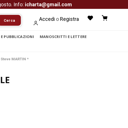
agosto. Info:
icharta@gmail.com
Accedi
o
Registra
Cerca
I E PUBBLICAZIONI
MANOSCRITTI E LETTERE
 Steve MARTIN *
LE