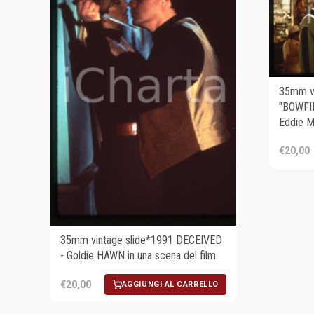
35mm vi
"BOWFI
Eddie 
€20,00
35mm vintage slide*1991 DECEIVED
- Goldie HAWN in una scena del film
€20,00
AGGIUNGI AL CARRELLO