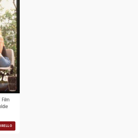
 Film
ldie
RRELLO