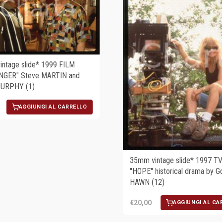
ntage slide* 1999 FILM
NGER" Steve MARTIN and
MURPHY (1)
AGGIUNGI AL CARRELLO
35mm vintage slide* 1997 TV
"HOPE" historical drama by Go
HAWN (12)
€20,00
AGGIUNGI AL CA