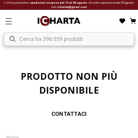
⚠ Chiusura estiva:
spedizioni sospese dal 13 al 24 agosto
. Gli ordini partiranno dal 25 agosto.
Info:
icharta@gmail.com
PRODOTTO NON PIÙ
DISPONIBILE
CONTATTACI
Nome