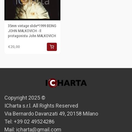
35mm vintage slide*1999 BEING
JOHN MALKOVICH - Il
protagonista John MALKOVICH
€20,00
Copyright 2025 ©
ICharta s.r.l. All Rights Reserved
Via Bernardo Davanzati 49, 20158 Milano
Tel: +39 02 49524286
Mail: icharta@gmail.com