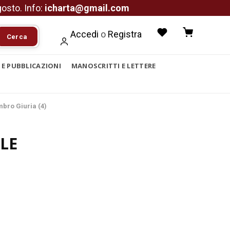
agosto. Info:
icharta@gmail.com
Accedi
o
Registra
Cerca
I E PUBBLICAZIONI
MANOSCRITTI E LETTERE
bro Giuria (4)
LE