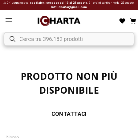
⚠ Chiusura estiva:
spedizioni sospese dal 13 al 24 agosto
. Gli ordini partiranno dal 25 agosto.
Info:
icharta@gmail.com
PRODOTTO NON PIÙ
DISPONIBILE
CONTATTACI
Nome