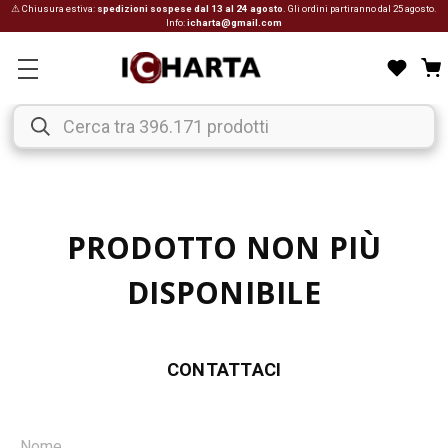
⚠ Chiusura estiva:
spedizioni sospese dal 13 al 24 agosto
. Gli ordini partiranno dal 25 agosto.
Info:
icharta@gmail.com
PRODOTTO NON PIÙ
DISPONIBILE
CONTATTACI
Nome