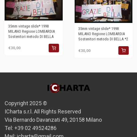
35mm vintage slide* 1998
35mm vintage slide* 1998
MILANO Regione LOMBARDIA
MILANO Regione LOMBARDIA
Sostenitori metodo DI BELLA
Sostenitori metodo DI BELLA *2
€30,00
€30,00
Copyright 2025 ©
ICharta s.r.l. All Rights Reserved
Via Bernardo Davanzati 49, 20158 Milano
Tel: +39 02 49524286
Mail: icharta@gmail.com