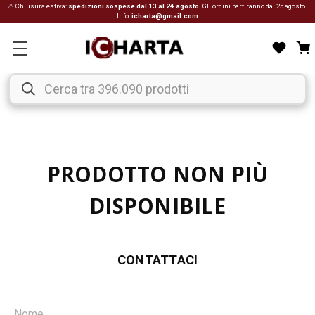
⚠ Chiusura estiva:
spedizioni sospese dal 13 al 24 agosto
. Gli ordini partiranno dal 25 agosto.
Info:
icharta@gmail.com
PRODOTTO NON PIÙ
DISPONIBILE
CONTATTACI
Nome