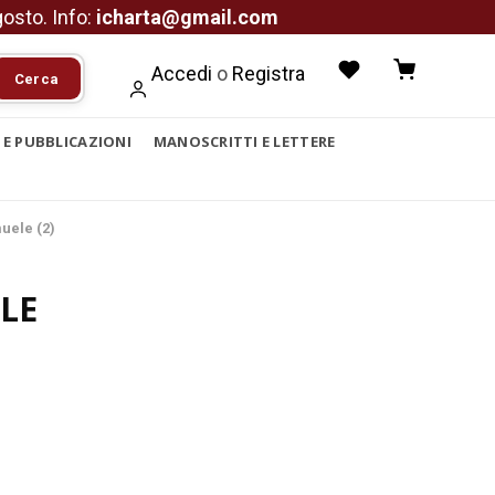
agosto. Info:
icharta@gmail.com
Accedi
o
Registra
Cerca
I E PUBBLICAZIONI
MANOSCRITTI E LETTERE
uele (2)
LE