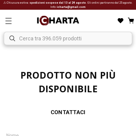
⚠ Chiusura estiva:
spedizioni sospese dal 13 al 24 agosto
. Gli ordini partiranno dal 25 agosto.
Info:
icharta@gmail.com
PRODOTTO NON PIÙ
DISPONIBILE
CONTATTACI
Nome