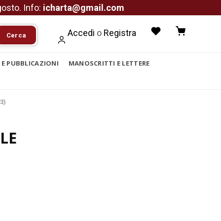
agosto. Info:
icharta@gmail.com
Accedi
o
Registra
Cerca
I E PUBBLICAZIONI
MANOSCRITTI E LETTERE
3)
LE