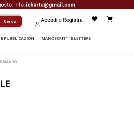
agosto. Info:
icharta@gmail.com
Accedi
o
Registra
Cerca
I E PUBBLICAZIONI
MANOSCRITTI E LETTERE
 GRIMAUDO
LE