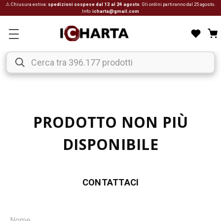
⚠ Chiusura estiva:
spedizioni sospese dal 13 al 24 agosto
. Gli ordini partiranno dal 25 agosto.
Info:
icharta@gmail.com
PRODOTTO NON PIÙ
DISPONIBILE
CONTATTACI
Nome