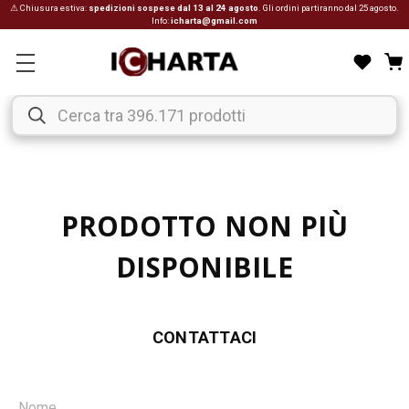
⚠ Chiusura estiva:
spedizioni sospese dal 13 al 24 agosto
. Gli ordini partiranno dal 25 agosto.
Info:
icharta@gmail.com
PRODOTTO NON PIÙ
DISPONIBILE
CONTATTACI
Nome