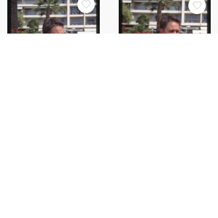
35mm vintage slide* 1997
35mm vintage slide* 1997
CINEMA "WELCOME TO
CINEMA "WELCOME TO
SAREAJEVO" Michael
SAREAJEVO" Michael
WINTERBOTTOM (4)
WINTERBOTTOM (2)
€20,00
€20,00