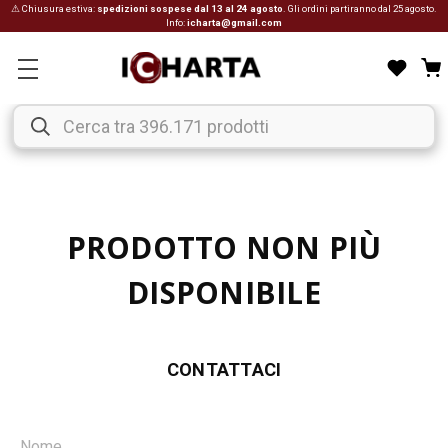
⚠ Chiusura estiva:
spedizioni sospese dal 13 al 24 agosto
. Gli ordini partiranno dal 25 agosto.
Info:
icharta@gmail.com
PRODOTTO NON PIÙ
DISPONIBILE
CONTATTACI
Nome