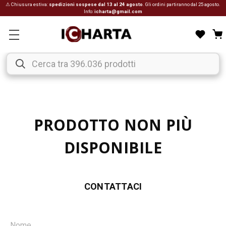
⚠ Chiusura estiva:
spedizioni sospese dal 13 al 24 agosto
. Gli ordini partiranno dal 25 agosto.
Info:
icharta@gmail.com
PRODOTTO NON PIÙ
DISPONIBILE
CONTATTACI
Nome