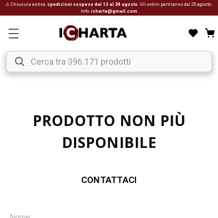
⚠ Chiusura estiva:
spedizioni sospese dal 13 al 24 agosto
. Gli ordini partiranno dal 25 agosto.
Info:
icharta@gmail.com
PRODOTTO NON PIÙ
DISPONIBILE
CONTATTACI
Nome